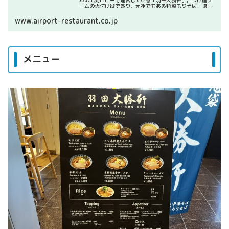
ルの出発ロビーで運営している「羽田大勝軒」。つけ麺ブ
ームの火付け役であり、元祖でもある特製もりそば。 創業
以来、弛まぬ努力と探求心の末、45年以上愛された味をご
賞味ください。
www.airport-restaurant.co.jp
メニュー