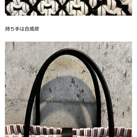
持ち手は合成皮