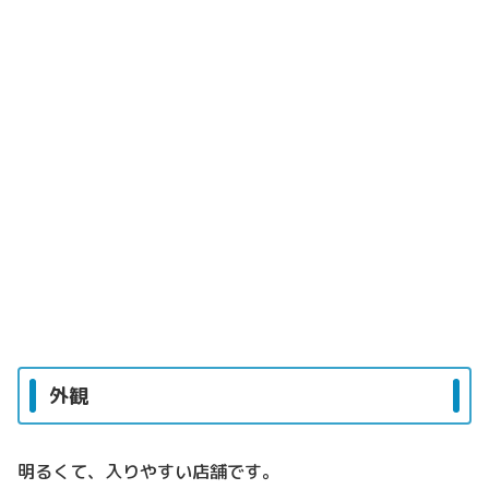
外観
明るくて、入りやすい店舗です。