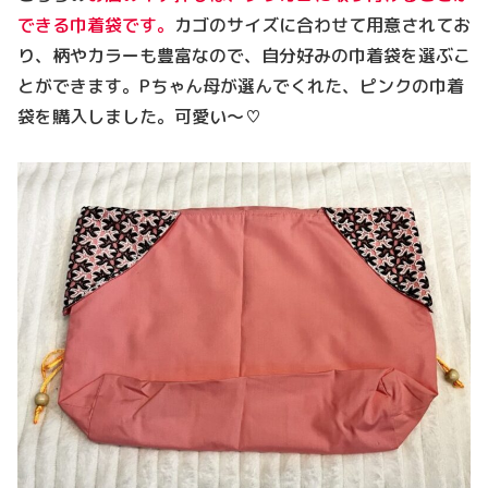
できる巾着袋です。
カゴのサイズに合わせて用意されてお
り、柄やカラーも豊富なので、自分好みの巾着袋を選ぶこ
とができます。Pちゃん母が選んでくれた、ピンクの巾着
袋を購入しました。可愛い～♡