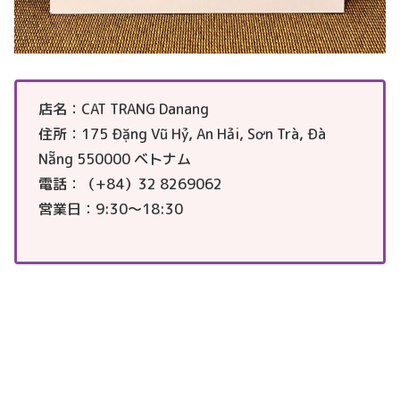
店名：CAT TRANG Danang
住所：175 Đặng Vũ Hỷ, An Hải, Sơn Trà, Đà
Nẵng 550000 ベトナム
電話：（+84）32 8269062
営業日：9:30～18:30