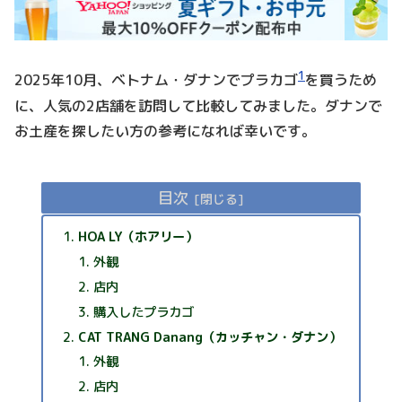
1
2025年10月、ベトナム・ダナンでプラカゴ
を買うため
に、人気の2店舗を訪問して比較してみました。ダナンで
お土産を探したい方の参考になれば幸いです。
目次
HOA LY（ホアリー）
外観
店内
購入したプラカゴ
CAT TRANG Danang（カッチャン・ダナン）
外観
店内