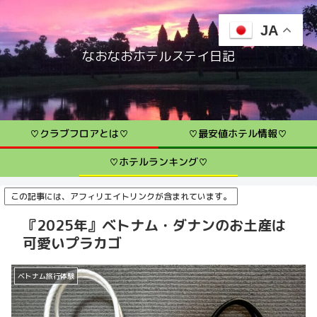
JA
なおなおホテルステイ日記
♡クラブフロアとは♡
♡最安値ホテル情報♡
♡ホテルランキング♡
この記事には、アフィリエイトリンクが含まれています。
『2025年』ベトナム・ダナンのお土産は
可愛いプラカゴ
ベトナム旅行体験