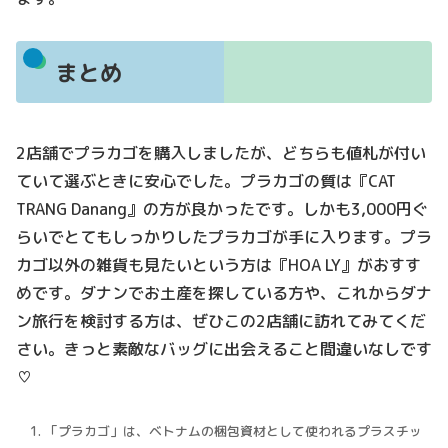
まとめ
2店舗でプラカゴを購入しましたが、どちらも値札が付い
ていて選ぶときに安心でした。プラカゴの質は『CAT
TRANG Danang』の方が良かったです。しかも3,000円ぐ
らいでとてもしっかりしたプラカゴが手に入ります。プラ
カゴ以外の雑貨も見たいという方は『HOA LY』がおすす
めです。ダナンでお土産を探している方や、これからダナ
ン旅行を検討する方は、ぜひこの2店舗に訪れてみてくだ
さい。きっと素敵なバッグに出会えること間違いなしです
♡
「プラカゴ」は、ベトナムの梱包資材として使われるプラスチッ