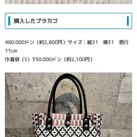
購入したプラカゴ
480.000ドン（約2,800円）サイズ：縦21 横31 奥行
11cm
巾着袋（S）350.000ドン（約2,100円）