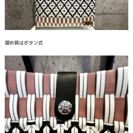
留め具はボタン式