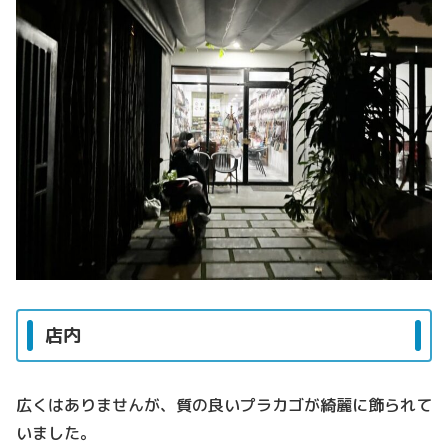
店内
広くはありませんが、質の良いプラカゴが綺麗に飾られて
いました。