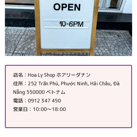
店名：Hoa Ly Shop ホアリーダナン
住所：252 Trần Phú, Phước Ninh, Hải Châu, Đà
Nẵng 550000 ベトナム
電話：0912 347 450
営業日：10:00～18:00