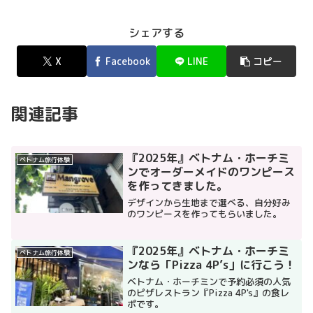
シェアする
X
Facebook
LINE
コピー
関連記事
『2025年』ベトナム・ホーチミ
ベトナム旅行体験
ンでオーダーメイドのワンピース
を作ってきました。
デザインから生地まで選べる、自分好み
のワンピースを作ってもらいました。
『2025年』ベトナム・ホーチミ
ベトナム旅行体験
ンなら「Pizza 4P’s」に行こう！
ベトナム・ホーチミンで予約必須の人気
のピザレストラン『Pizza 4P's』の食レ
ポです。