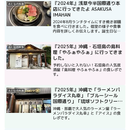
『2024年』浅草今半国際通り本
おとなの外食
店に行ってきたよ ASAKUSA
IMAHAN
2024年8月ランチタイムにすき焼き御膳
を食べに行きました。個室の様子や食事
内容を詳しくお伝えします。誕生日など
のお祝いに最適です。
『2025年』沖縄・石垣島の島料
おとなの外食
理「やふぁやふぁ」に行ってきま
した。
予約しないと入れない！石垣島の人気居
酒屋『島料理 やふぁやふぁ』の食レポで
す。
『2025年』沖縄で「ラーメンパ
おとなの外食
ラダイス丸幸」「ブルーシール
国際通り」「琉球ソフトクリー
ム」を食べてみた！
沖縄・那覇で大人気のラーメン屋『ラー
メンパラダイス丸幸』と『アイス』の食
レポです。