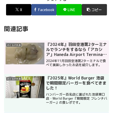
X
Facebook
LINE
コピー
関連記事
『2024年』羽田空港第2ターミナ
おとなの外食
ルでランチをするなら「アカシ
ア」Haneda Airport Terminal
2
2024年11月羽田空港第2ターミナルで食
べて美味しかったお店を紹介します。
『2025年』World Burger 池袋
おとなの外食
で期間限定バーガーを食べてきま
した！
ハンバーガー百名店に選ばれた池袋東口
店・World Burger『期間限定 フレンチバ
ーガー』の食レポです。