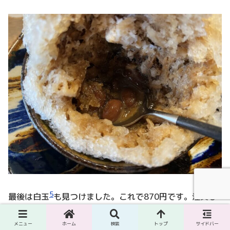
5
最後は白玉
も見つけました。これで870円です。注文し
て正解でした♡
メニュー
ホーム
検索
トップ
サイドバー