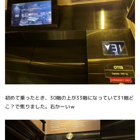
初めて乗ったとき、30階の上が33階になっていて31階ど
こ？で焦りました。右かーいｗ