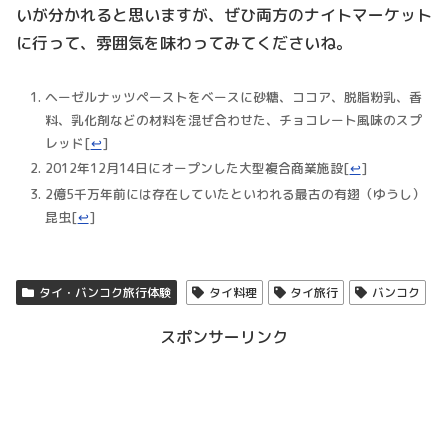
いが分かれると思いますが、ぜひ両方のナイトマーケット
に行って、雰囲気を味わってみてくださいね。
ヘーゼルナッツペーストをベースに砂糖、ココア、脱脂粉乳、香
料、乳化剤などの材料を混ぜ合わせた、チョコレート風味のスプ
レッド
[
↩
]
2012年12月14日にオープンした大型複合商業施設
[
↩
]
2億5千万年前には存在していたといわれる最古の有翅（ゆうし）
昆虫
[
↩
]
タイ・バンコク旅行体験
タイ料理
タイ旅行
バンコク
スポンサーリンク