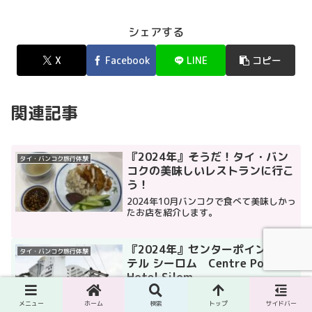
シェアする
X
Facebook
LINE
コピー
関連記事
『2024年』そうだ！タイ・バン
タイ・バンコク旅行体験
コクの美味しいレストランに行こ
う！
2024年10月バンコクで食べて美味しかっ
たお店を紹介します。
『2024年』センターポイント ホ
タイ・バンコク旅行体験
テル シーロム Centre Point
Hotel Silom
①タイ・バンコク4つ星ホテルのセンター
メニュー
ホーム
検索
トップ
サイドバー
ポイント ホテル シーロム宿泊体験です。