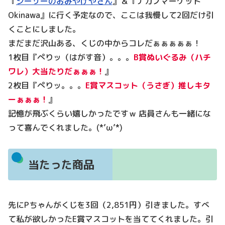
『
シーサーのおみやげやさん
』＆『ナガノマーケット
Okinawa』に行く予定なので、ここは我慢して2回だけ引
くことにしました。
まだまだ沢山ある、くじの中からコレだぁぁぁぁぁ！
1枚目『ぺりッ（はがす音）。。。
B賞ぬいぐるみ（ハチ
ワレ）大当たりだぁぁぁ！
』
2枚目『ぺりッ。。。
E賞マスコット（うさぎ）推しキタ
ーぁぁぁ！
』
記憶が飛ぶくらい嬉しかったですｗ 店員さんも一緒にな
って喜んでくれました。(*’ω’*)
当たった商品
先にPちゃんがくじを3回（2,851円）引きました。すべ
て私が欲しかったE賞マスコットを当ててくれました。引