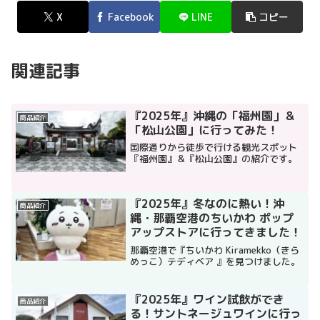
X
Facebook
LINE
コピー
関連記事
『2025年』沖縄の「福州園」＆
商品紹介
「松山公園」に行ってみた！
国際通りから徒歩で行ける観光スポット
『福州園』＆『松山公園』の紹介です。
『2025年』冬なのに熱い！沖
商品紹介
縄・那覇空港のちいかわ ポップ
アップストアに行ってきました！
那覇空港で『ちいかわ Kiramekko（きら
めっこ）テディベア 』を見つけました。
『2025年』ワイン試飲ができ
商品紹介
る！サントネージュワインに行っ