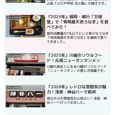
山梨『小江戸甲府 花小路』の様子です。
『2025年』福岡・柳川「万榮
おとなの外食
堂」で「有明産天然うなぎ」を食
べてみた！
国内消費量の1%以下という希少なうなぎ
『有明海産の天然うなぎ』を福岡で食べ
てきました。
『2025年』川崎のソウルフー
おとなの外食
ド！元祖ニュータンタンメン
川崎大師近くにある川崎のソウルフード
「ニュータンタン」の食レポ体験です。
『2026年』レトロな雰囲気が魅
おとなの外食
力！浅草・神谷バーで乾杯
昔ながらの雰囲気が心地よい！浅草・神
谷バーへ行ってきました。