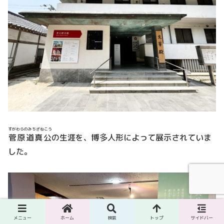
すがわらのみちざねこう
菅原道真公
の生涯を、博多人形によって展示されていま
した。
メニュー
ホーム
検索
トップ
サイドバー