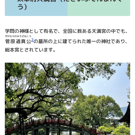
う）
学問の神様として有名で、全国に数ある天満宮の中でも、
すがわらのみちざねこう
2
菅原道真公
の墓所の上に建てられた唯一の神社であり、
総本宮とされています。