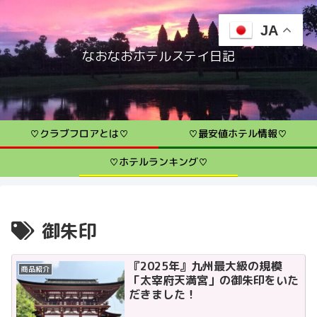
JA
なおなおホテルステイ日記
♡クラブフロアとは♡
♡最安値ホテル情報♡
♡ホテルランキング♡
御朱印
『2025年』九州最大級の規模
商品紹介
「太宰府天満宮」の御朱印をいた
だきました！