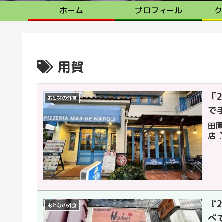
ホーム
プロフィール
ク
用賀
『
おとなの外食
で
田
店
『
おとなの外食
べ