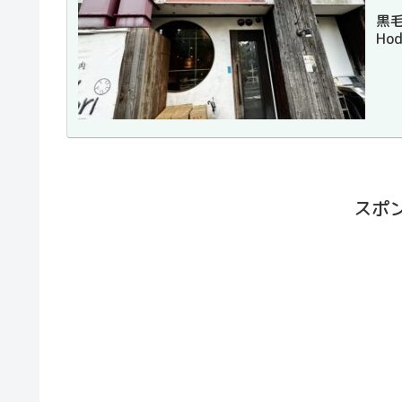
黒
Ho
スポ